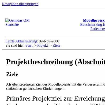
Navigation überspringen
.
Modellproje
Benchmarking in 
Patienten
Letzte Aktualisierung:
09-Nov-2006
Sie sind hier:
Start
>
Projekt
>
Ziele
Projektbeschreibung (Abschnit
Ziele
Als übergeordnetes Ziel des Modellprojekts gilt die Verbesserung 
stationären geriatrischen Einrichtungen.
Primäres Projektziel zur Erreichung