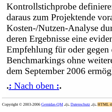
Kontrollstichprobe definier
daraus zum Projektende vora
Kosten-/Nutzen-Analyse dur
deren Ergebnisse eine evide
Empfehlung für oder gegen 
Benchmarkings ohne weiter
dem September 2006 ermögl
.
:
Nach oben
:
.
Copyright © 2003-2006
Gemidas-QM
.:|:.
Datenschutz
.:|:.
HTML 4