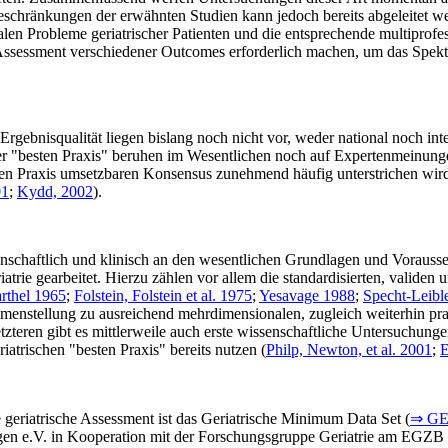
eschränkungen der erwähnten Studien kann jedoch bereits abgeleitet we
alen Probleme geriatrischer Patienten und die entsprechende multiprofe
s Assessment verschiedener Outcomes erforderlich machen, um das Spekt
rgebnisqualität liegen bislang noch nicht vor, weder national noch inte
ner "besten Praxis" beruhen im Wesentlichen noch auf Expertenmeinun
lichen Praxis umsetzbaren Konsensus zunehmend häufig unterstrichen wi
01
;
Kydd, 2002
)
.
enschaftlich und klinisch an den wesentlichen Grundlagen und Vorauss
rie gearbeitet. Hierzu zählen vor allem die standardisierten, validen un
thel 1965
;
Folstein, Folstein et al. 1975
;
Yesavage 1988
;
Specht-Leible
enstellung zu ausreichend mehrdimensionalen, zugleich weiterhin prak
etzteren gibt es mittlerweile auch erste wissenschaftliche Untersuchung
iatrischen "besten Praxis" bereits nutzen
(
Philp, Newton, et al. 2001
;
E
e geriatrische Assessment ist das Geriatrische Minimum Data Set (
⇒ G
ngen e.V. in Kooperation mit der Forschungsgruppe Geriatrie am EGZB