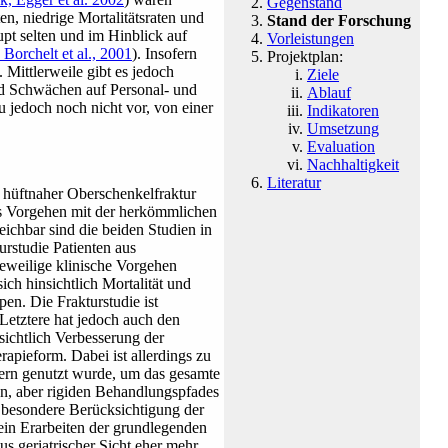
Gegenstand
en, niedrige Mortalitätsraten und
Stand der Forschung
upt selten und im Hinblick auf
Vorleistungen
 Borchelt et al., 2001
)
. Insofern
Projektplan:
 Mittlerweile gibt es jedoch
Ziele
 und Schwächen auf Personal- und
Ablauf
u jedoch noch nicht vor, von einer
Indikatoren
Umsetzung
Evaluation
Nachhaltigkeit
Literatur
 hüftnaher Oberschenkelfraktur
tes Vorgehen mit der herkömmlichen
ichbar sind die beiden Studien in
urstudie Patienten aus
eweilige klinische Vorgehen
ch hinsichtlich Mortalität und
pen. Die Frakturstudie ist
 Letztere hat jedoch auch den
sichtlich Verbesserung der
rapieform. Dabei ist allerdings zu
dern genutzt wurde, um das gesamte
ten, aber rigiden Behandlungspfades
ie besondere Berücksichtigung der
r ein Erarbeiten der grundlegenden
 geriatrischer Sicht eher mehr