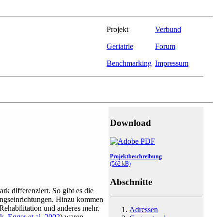
Projekt
Verbund
Geriatrie
Forum
Benchmarking
Impressum
Download
Projektbeschreibung
(562 kB)
Abschnitte
rk differenziert. So gibt es die
rgungseinrichtungen. Hinzu kommen
Rehabilitation und anderes mehr.
Adressen
k, Egger et al. 2002
)
waren