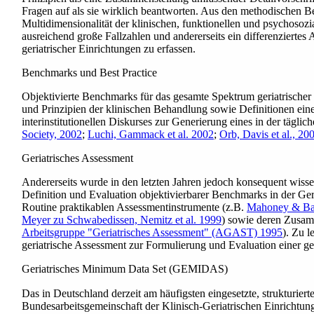
Fragen auf als sie wirklich beantworten. Aus den methodischen B
Multidimensionalität der klinischen, funktionellen und psychosozi
ausreichend große Fallzahlen und andererseits ein differenzierte
geriatrischer Einrichtungen zu erfassen.
Benchmarks und Best Practice
Objektivierte Benchmarks für das gesamte Spektrum geriatrischer E
und Prinzipien der klinischen Behandlung sowie Definitionen ei
interinstitutionellen Diskurses zur Generierung eines in der täg
Society, 2002
;
Luchi, Gammack et al. 2002
;
Orb, Davis et al., 20
Geriatrisches Assessment
Andererseits wurde in den letzten Jahren jedoch konsequent wiss
Definition und Evaluation objektivierbarer Benchmarks in der Geriat
Routine praktikablen Assessmentinstrumente
(z.B.
Mahoney & Bar
Meyer zu Schwabedissen, Nemitz et al. 1999
)
sowie deren Zusamm
Arbeitsgruppe "Geriatrisches Assessment" (AGAST) 1995
)
. Zu l
geriatrische Assessment zur Formulierung und Evaluation einer ger
Geriatrisches Minimum Data Set (GEMIDAS)
Das in Deutschland derzeit am häufigsten eingesetzte, strukturiert
Bundesarbeitsgemeinschaft der Klinisch-Geriatrischen Einrichtu