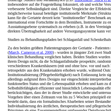
insbesondere auf die Fragestellung fokussiert, ob und welche Vers
verbesserte Selbständigkeit sind. Direkte Vergleiche der Effektiv
möglicherweise kausal beteiligte institutionelle Merkmale (Struktu
kann für die Geriatrie derzeit kein "institutioneller" Benchmark 
international erste Fortschritte in dem Bemühen, Instrumente zu en
Ausstattungsebene systematisch zu erheben
(z.B. in den Vereinigt
direkten Übertragbarkeit auf andere Versorgungssysteme kann ve
Studien zu Behandlungspfaden bei Schlaganfall und Schenkelhals
Zu den beiden größten Patientengruppen der Geriatrie - Patiente
(
March, Cameron et al. 2000
)
- wurden in jüngster Zeit zwei Stud
klinischen Behandlung verglichen haben. Beiden Studien wurden d
ihrem Design nicht, da die Schlaganfallstudie prospektiv, randomisi
verschiedenen Krankenhäusern (mit und ohne bzw. vor und nach E
retrospektiv aus den Krankenakten erhoben wurde, während Outcom
Institutionalisierung (Pflegebedürftigkeit) nach Entlassung kein s
allerdings aufgrund ihres Designs nur eingeschränkt interpretierba
funktionellen Status und die Lebensqualität erhoben und kam zu d
Selbsthilfefähigkeit effizienter und hinsichtlich Lebensqualität e
berücksichtigen, dass der in dieser Studie entwickelte und unter
Vorgehen über einen Zeitraum von bis zu 5 Wochen prinzipiell einh
besteht darin, dass ein formalistisches Abarbeiten seiner Bestandt
Individualisierung des ärztlichen, therapeutischen und pflegerisch
Prinzipien als eine Zusammenstellung umfassender Detailvorschr