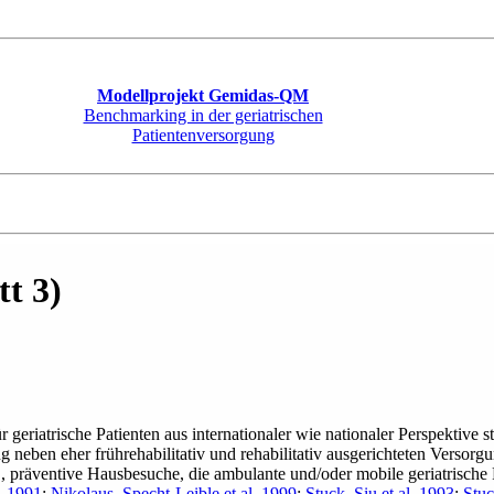
Modellprojekt Gemidas-QM
Benchmarking in der geriatrischen
Patientenversorgung
t 3)
geriatrische Patienten aus internationaler wie nationaler Perspektive sta
g neben eher frührehabilitativ und rehabilitativ ausgerichteten Verso
", präventive Hausbesuche, die ambulante und/oder mobile geriatrische 
. 1991
;
Nikolaus, Specht-Leible et al. 1999
;
Stuck, Siu et al. 1993
;
Stuc