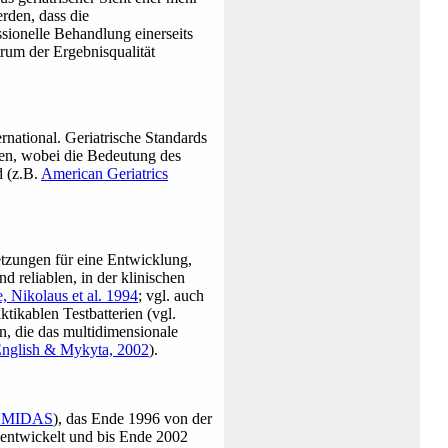
rden, dass die
ssionelle Behandlung einerseits
rum der Ergebnisqualität
rnational. Geriatrische Standards
gen, wobei die Bedeutung des
rd
(z.B.
American Geriatrics
etzungen für eine Entwicklung,
d reliablen, in der klinischen
, Nikolaus et al. 1994
; vgl. auch
tikablen Testbatterien
(vgl.
en, die das multidimensionale
nglish & Mykyta, 2002
)
.
EMIDAS
), das Ende 1996 von der
 entwickelt und bis Ende 2002