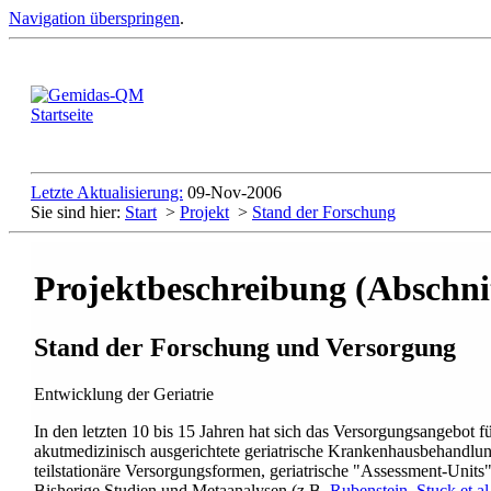
Navigation überspringen
.
Letzte Aktualisierung:
09-Nov-2006
Sie sind hier:
Start
>
Projekt
>
Stand der Forschung
Projektbeschreibung (Abschnit
Stand der Forschung und Versorgung
Entwicklung der Geriatrie
In den letzten 10 bis 15 Jahren hat sich das Versorgungsangebot für 
akutmedizinisch ausgerichtete geriatrische Krankenhausbehandlun
teilstationäre Versorgungsformen, geriatrische "Assessment-Units
Bisherige Studien und Metaanalysen
(z.B.
Rubenstein, Stuck et al