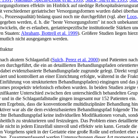
orgungsformen effektiv im Hinblick auf niedrige Rehospitalisierungsrat
ität verschiedener geriatrischer Versorgungsformen wurden dabei überha
r-, Prozessqualität) bislang quasi noch nie durchgeführt
(vgl. aber
Loos,
angegeben werden, d. h. die "beste Versorgungsform" ist noch unbekannt.
twickeln, die es erlauben, geriatriespezifische institutionelle Stärken
en Staaten:
Abraham, Bottrell et al. 1999
)
. Größere Studien liegen hierz
rmutlich nicht ausgegangen werden.
fraktur
n nach akutem Schlaganfall
(
Sulch, Perez et al. 2000
)
und Patienten nach
ien durchgeführt, die ein an detaillierten Behandlungspfaden orientier
abei evidenzbasierte Behandlungspfade zugrunde gelegt. Direkt vergle
ert und kontrolliert an einer Einrichtung erfolgte, während in die Frakt
inführung von strukturierten Behandlungspfaden) eingingen und das j
es prospektiv telefonisch erhoben wurden. In beiden Studien zeigte si
ignifikanter Unterschied zwischen den unterschiedlich behandelten Grup
r und in die Schlaganfallstudie gingen insgesamt nur 152 Patienten ein.
em Ergebnis, dass die konventionelle multidisziplinäre Behandlung hin
ffektiver war als die dem evidenzbasierten Behandlungspfad folgende The
suchte Behandlungspfad keine individuellen Modifikationen vorsah, son
eitlich zu strukturieren und festzulegen. Das Problem eines detaillier
eile nicht in jedem Einzelfall sinnvoll und effektiv sein kann. Gerade d
en Vorgehens spielt in der Geriatrie eine große Rolle und erfordert ehe
iften. Zusammenfassend werfen Untersuchungen dieser Art momentan aus