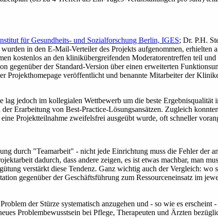
Institut für Gesundheits- und Sozialforschung Berlin, IGES
; Dr. P.H. S
, wurden in den E-Mail-Verteiler des Projekts aufgenommen, erhielten 
men kostenlos an den klinikübergreifenden Moderatorentreffen teil und
egenüber der Standard-Version über einen erweiterten Funktionsum
er Projekthomepage veröffentlicht und benannte Mitarbeiter der Kliniken
 lag jedoch im kollegialen Wettbewerb um die beste Ergebnisqualität i
der Erarbeitung von Best-Practice-Lösungsansätzen. Zugleich konnten 
ine Projektteilnahme zweifelsfrei ausgeübt wurde, oft schneller vora
ung durch "Teamarbeit" - nicht jede Einrichtung muss die Fehler der 
ojektarbeit dadurch, dass andere zeigen, es ist etwas machbar, man mus
ütung verstärkt diese Tendenz. Ganz wichtig auch der Vergleich: wo st
ation gegenüber der Geschäftsführung zum Ressourceneinsatz im jeweil
Problem der Stürze systematisch anzugehen und - so wie es erscheint -
nz neues Problembewusstsein bei Pflege, Therapeuten und Ärzten bezügli