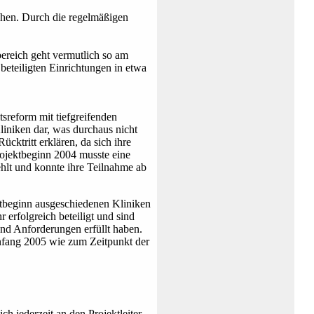
ehen. Durch die regelmäßigen
bereich geht vermutlich so am
 beteiligten Einrichtungen in etwa
tsreform mit tiefgreifenden
iniken dar, was durchaus nicht
cktritt erklären, da sich ihre
rojektbeginn 2004 musste eine
fehlt und konnte ihre Teilnahme ab
ektbeginn ausgeschiedenen Kliniken
 erfolgreich beteiligt und sind
und Anforderungen erfüllt haben.
Anfang 2005 wie zum Zeitpunkt der
h jederzeit an den Projektleiter