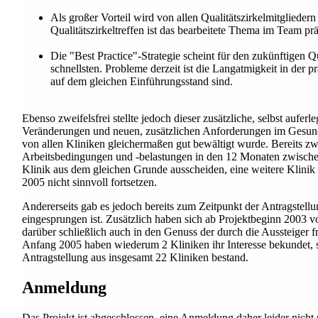
Als großer Vorteil wird von allen Qualitätszirkelmitglied
Qualitätszirkeltreffen ist das bearbeitete Thema im Team pr
Die "Best Practice"-Strategie scheint für den zukünftigen 
schnellsten. Probleme derzeit ist die Langatmigkeit in der 
auf dem gleichen Einführungsstand sind.
Ebenso zweifelsfrei stellte jedoch dieser zusätzliche, selbst auf
Veränderungen und neuen, zusätzlichen Anforderungen im Gesundh
von allen Kliniken gleichermaßen gut bewältigt wurde. Bereits zwi
Arbeitsbedingungen und -belastungen in den 12 Monaten zwischen 
Klinik aus dem gleichen Grunde ausscheiden, eine weitere Klinik ha
2005 nicht sinnvoll fortsetzen.
Andererseits gab es jedoch bereits zum Zeitpunkt der Antragstell
eingesprungen ist. Zusätzlich haben sich ab Projektbeginn 2003 vo
darüber schließlich auch in den Genuss der durch die Aussteiger 
Anfang 2005 haben wiederum 2 Kliniken ihr Interesse bekundet, s
Antragstellung aus insgesamt 22 Kliniken bestand.
Anmeldung
Das Projekt ist abgeschlossen, eine Anmeldung daher leider nicht