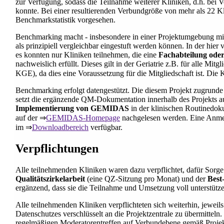
zur Verfügung, sodass die Teilnahme weiterer Kliniken, d.h. bei 
konnte. Bei einer resultierenden Verbundgröße von mehr als 22 K
Benchmarkstatistik vorgesehen.
Benchmarking macht - insbesondere in einer Projektumgebung mi
als prinzipiell vergleichbar eingestuft werden können. In der hi
es konnten nur Kliniken teilnehmen, die eine
Fachabteilung oder
nachweislich erfüllt. Dieses gilt in der Geriatrie z.B. für alle M
KGE), da dies eine Voraussetzung für die Mitgliedschaft ist. Die K
Benchmarking erfolgt datengestützt. Die diesem Projekt zugrund
setzt die ergänzende QM-Dokumentation innerhalb des Projekts auf
Implementierung von GEMIDAS
in der klinischen Routinedo
auf der ⇒
GEMIDAS-Homepage
nachgelesen werden. Eine Anm
im ⇒
Downloadbereich
verfügbar.
Verpflichtungen
Alle teilnehmenden Kliniken waren dazu verpflichtet, dafür Sorge
Qualitätszirkelarbeit
(eine QZ-Sitzung pro Monat) und der
Best
ergänzend, dass sie die Teilnahme und Umsetzung voll unterstütz
Alle teilnehmenden Kliniken verpflichteten sich weiterhin, jewe
Datenschutzes verschlüsselt an die Projektzentrale zu übermitteln
regelmäßigen Moderatorentreffen auf Verbundebene gemäß Projektz