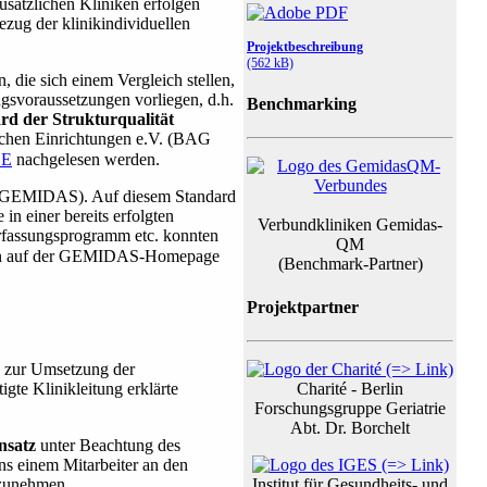
usätzlichen Kliniken erfolgen
zug der klinikindividuellen
Projektbeschreibung
(562 kB)
, die sich einem Vergleich stellen,
ngsvoraussetzungen vorliegen, d.h.
Benchmarking
rd der Strukturqualität
rischen Einrichtungen e.V. (BAG
GE
nachgelesen werden.
ie (GEMIDAS). Auf diesem Standard
n einer bereits erfolgten
Verbundkliniken Gemidas-
rfassungsprogramm etc. konnten
QM
ren auf der GEMIDAS-Homepage
(Benchmark-Partner)
Projektpartner
en zur Umsetzung der
igte Klinikleitung erklärte
Charité - Berlin
Forschungsgruppe Geriatrie
Abt. Dr. Borchelt
nsatz
unter Beachtung des
ens einem Mitarbeiter an den
lzunehmen.
Institut für Gesundheits- und