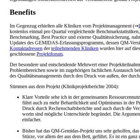
Benefits
Im Gegenzug erhielten alle Kliniken vom Projektmanagement (⇒
kostenlos einmal pro Quartal vergleichende Benchmarkstatistiken
Benchmarking, Best Practice und externe Qualitätssicherung, nah
Updates des GEMIDAS-Erfassungsprogramms, dessen QM-Version g
Kontaktadressen
der
teilnehmenden Kliniken
wurden hier auf dies
geschlossene
Projektforum
.
Der besondere und entscheidende Mehrwert einer Projektteilnahme
Problembereichen sowie im zugehörigen fachlichen Austausch bei 
des Qualitätsmanagements durch den Druck von außen, der durch e
Stimmen aus dem Projekt (Klinikprojektberichte 2004):
Klare Vorteile sehe ich in der gemeinsamen Ressourcennutz
führt auch zu mehr Beharrlichkeit und Optimismus in der Pr
Druck durch Rechenschaftsberichte und auch durch die Verg
worin sind mögliche Unterschiede begründet. Die Argument
einfacher.
Bisher hat das QM-Gemidas-Projekt uns sehr geholfen, das 
Stürze, vor allem der aus dem Bett, geführt. Es ist ein ga