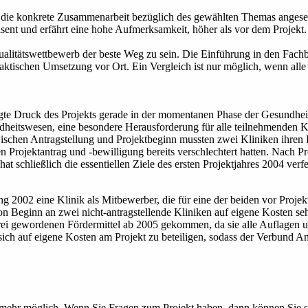
ern die konkrete Zusammenarbeit bezüglich des gewählten Themas anges
äsent und erfährt eine hohe Aufmerksamkeit, höher als vor dem Projekt.
Qualitätswettbewerb der beste Weg zu sein. Die Einführung in den Fach
praktischen Umsetzung vor Ort. Ein Vergleich ist nur möglich, wenn alle
erlegte Druck des Projekts gerade in der momentanen Phase der Gesundhei
eitswesen, eine besondere Herausforderung für alle teilnehmenden Kl
schen Antragstellung und Projektbeginn mussten zwei Kliniken ihren Rü
Projektantrag und -bewilligung bereits verschlechtert hatten. Nach P
t schließlich die essentiellen Ziele des ersten Projektjahres 2004 ver
ung 2002 eine Klinik als Mitbewerber, die für eine der beiden vor Proj
n Beginn an zwei nicht-antragstellende Kliniken auf eigene Kosten sehr
frei gewordenen Fördermittel ab 2005 gekommen, da sie alle Auflagen 
ich auf eigene Kosten am Projekt zu beteiligen, sodass der Verbund 
 mehr möglich. Wenn Sie Fragen zum Projekt haben, dann können Sie sic