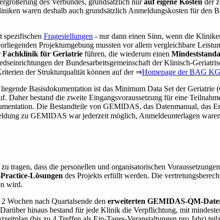
Vergrößerung des Verbundes, grundsätzlich nur
auf eigene Kosten
der z
liniken waren deshalb auch grundsätzlich Anmeldungskosten für den Be
t spezifischen
Fragestellungen
- nur dann einen Sinn, wenn die Kliniken
er vorliegenden Projektumgebung mussten vor allem vergleichbare Leistu
 Fachklinik für Geriatrie
führen, die wiederum einen
Mindeststanda
itgliedseinrichtungen der Bundesarbeitsgemeinschaft der Klinisch-Geriat
riterien der Strukturqualität können auf der ⇒
Homepage der BAG K
e liegende Basisdokumentation ist das Minimum Data Set der Geriatr
. Daher bestand die zweite Eingangsvoraussetzung für eine Teilnahme i
kumentation. Die Bestandteile von GEMIDAS, das Datenmanual, das E
eldung zu GEMIDAS war jederzeit möglich, Anmeldeunterlagen wa
 zu tragen, dass die personellen und organisatorischen Voraussetzung
-Practice-Lösungen
des Projekts erfüllt werden. Die vertretungsberecht
en wird.
ils 2 Wochen nach Quartalsende den
erweiterten GEMIDAS-QM-Date
. Darüber hinaus bestand für jede Klinik die Verpflichtung, mit mindest
eitplan (bis zu 4 Treffen als Ein-Tages-Veranstaltungen pro Jahr) tei