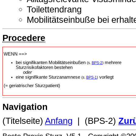
Toilettendrang
Mobilitätseinbuße bei erhal
Procedere
WENN ==>
bei signifikanten Mobilitätseinbußen
mehrere
(s.
BPS-2
)
Sturzrisikofaktoren bestehen
oder
eine signifikante Sturzanamnese
vorliegt
(s.
BPS-1
)
(= geriatrischer Sturzpatient)
Navigation
(Titelseite)
Anfang
| (BPS-2)
Zur