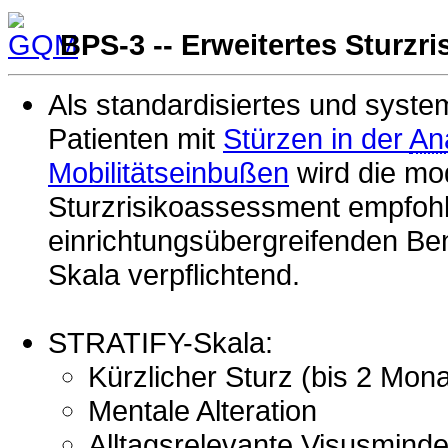
BPS-3 -- Erweitertes Sturzr
Als standardisiertes und syste
Patienten mit
Stürzen in der
An
Mobilitätseinbußen
wird die mod
Sturzrisikoassessment empfoh
einrichtungsübergreifenden Ben
Skala verpflichtend.
STRATIFY-Skala:
Kürzlicher Sturz (bis 2 Mon
Mentale Alteration
Alltagsrelevante Visusmind